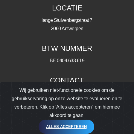
LOCATIE
lange Stuivenbergstraat 7
2060 Antwerpen
BTW NUMMER
BE 0404.633.619
CONTACT
Wij gebruiken niet-functionele cookies om de
ronny@deroeckbv.be
gebruikservaring op onze website te evalueren en te
+32 (0) 475 55 49 52
verbeteren. Klik op 'Alles accepteren" om hiermee
akkoord te gaan.
© 2026 De Roeck bv | webdesign door
AlfaNet BV
ALLES ACCEPTEREN